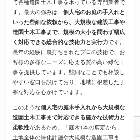
て各種造園土木工事を承っている専門業者で
す。最大の強みは、
個人宅のお庭の手入れと
いった些細な依頼から、大規模な建設工事や
造園土木工事まで、規模の大小を問わず幅広
く対応できる総合的な技術力と実行力
です。
長年の経験に裏打ちされたプロの技術で、お
客様の多様なニーズに応える質の高い緑化工
事を提供しています。些細なことでも相談し
やすい窓口を設けており、地域に根差した丁
寧な対応を心がけています。
このような
個人宅の庭木手入れから大規模な
造園土木工事まで対応できる確かな技術力と
柔軟性
があるため、「庭木1本の剪定から、
土地全体の緑化計画や大規模な造園工事ま