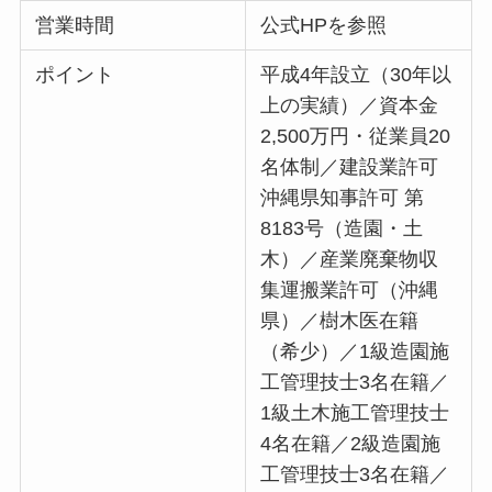
営業時間
公式HPを参照
ポイント
平成4年設立（30年以
上の実績）／資本金
2,500万円・従業員20
名体制／建設業許可
沖縄県知事許可 第
8183号（造園・土
木）／産業廃棄物収
集運搬業許可（沖縄
県）／樹木医在籍
（希少）／1級造園施
工管理技士3名在籍／
1級土木施工管理技士
4名在籍／2級造園施
工管理技士3名在籍／