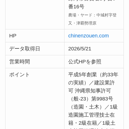
番16号
農場・ヤード：中城村字登
又・津覇勢理原
HP
chinenzouen.com
データ取得日
2026/5/21
営業時間
公式HPを参照
ポイント
平成5年創業（約33年
の実績）／建設業許
可 沖縄県知事許可
（般-23）第9983号
（造園・土木）／1級
造園施工管理技士在
籍・2級在籍／1級土