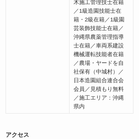
木施工管理技士在籍
／1級造園技能士在
籍・2級在籍／1級園
芸装飾技能士在籍／
沖縄県農薬管理指導
士在籍／車両系建設
機械運転技能者在籍
／農場・ヤードを自
社保有（中城村）／
日本造園組合連合会
会員／見積もり無料
／施工エリア：沖縄
県内
アクセス