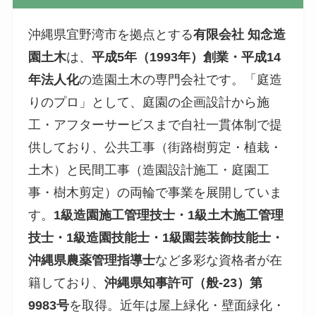
沖縄県宜野湾市を拠点とする
有限会社 知念造
園土木
は、
平成5年（1993年）創業・平成14
年法人化
の造園土木の専門会社です。「庭造
りのプロ」として、庭園の企画設計から施
工・アフターサービスまで自社一貫体制で提
供しており、公共工事（街路樹剪定・植栽・
土木）と民間工事（造園設計施工・庭園工
事・樹木剪定）の両輪で事業を展開していま
す。
1級造園施工管理技士・1級土木施工管理
技士・1級造園技能士・1級園芸装飾技能士・
沖縄県農薬管理指導士
など多彩な資格者が在
籍しており、
沖縄県知事許可（般-23）第
9983号
を取得。近年は屋上緑化・壁面緑化・