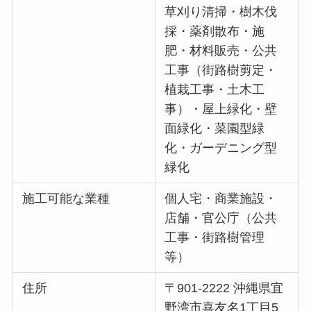
草刈り清掃・樹木伐
採・薬剤散布・施
肥・材料販売・公共
工事（街路樹剪定・
植栽工事・土木工
事）・屋上緑化・壁
面緑化・菜園型緑
化・ガーデニング型
緑化
施工可能な業種
個人宅・商業施設・
店舗・官公庁（公共
工事・街路樹管理
等）
住所
〒901-2222 沖縄県宜
野湾市喜友名1丁目5