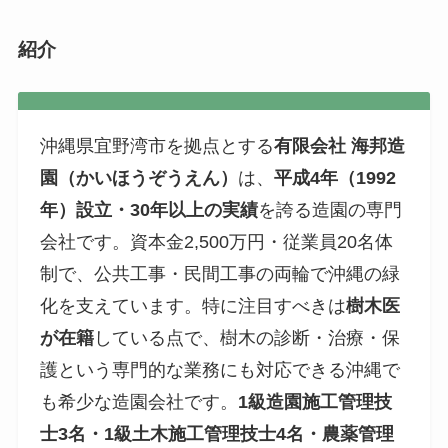
紹介
沖縄県宜野湾市を拠点とする
有限会社 海邦造
園（かいほうぞうえん）
は、
平成4年（1992
年）設立・30年以上の実績
を誇る造園の専門
会社です。資本金2,500万円・従業員20名体
制で、公共工事・民間工事の両輪で沖縄の緑
化を支えています。特に注目すべきは
樹木医
が在籍
している点で、樹木の診断・治療・保
護という専門的な業務にも対応できる沖縄で
も希少な造園会社です。
1級造園施工管理技
士3名・1級土木施工管理技士4名・農薬管理