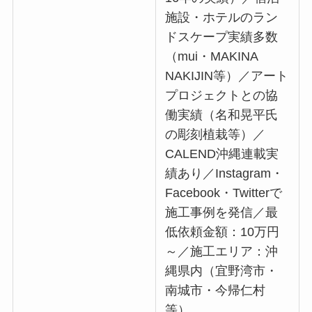
施設・ホテルのラン
ドスケープ実績多数
（mui・MAKINA
NAKIJIN等）／アート
プロジェクトとの協
働実績（名和晃平氏
の彫刻植栽等）／
CALEND沖縄連載実
績あり／Instagram・
Facebook・Twitterで
施工事例を発信／最
低依頼金額：10万円
～／施工エリア：沖
縄県内（宜野湾市・
南城市・今帰仁村
等）