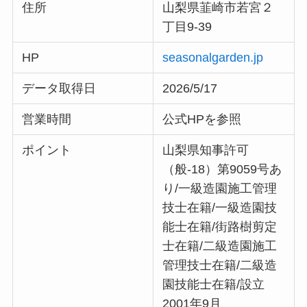
住所
山梨県韮崎市若宮２
丁目9-39
HP
seasonalgarden.jp
データ取得日
2026/5/17
営業時間
公式HPを参照
ポイント
山梨県知事許可
（般-18）第9059号あ
り/一級造園施工管理
技士在籍/一級造園技
能士在籍/街路樹剪定
士在籍/二級造園施工
管理技士在籍/二級造
園技能士在籍/設立
2001年9月