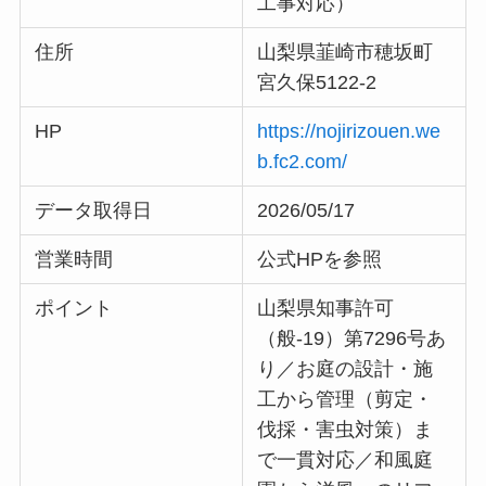
工事対応）
住所
山梨県韮崎市穂坂町
宮久保5122-2
HP
https://nojirizouen.we
b.fc2.com/
データ取得日
2026/05/17
営業時間
公式HPを参照
ポイント
山梨県知事許可
（般-19）第7296号あ
り／お庭の設計・施
工から管理（剪定・
伐採・害虫対策）ま
で一貫対応／和風庭