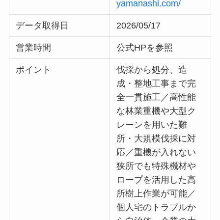
yamanashi.com/
データ取得日
2026/05/17
営業時間
公式HPを参照
ポイント
伐採から処分、造
成・整地工事まで完
全一貫施工／高性能
な林業重機や大型ク
レーンを用いた難
所・大規模伐採に対
応／重機が入れない
狭所でも特殊機材や
ロープを活用した高
所樹上作業が可能／
個人宅のトラブルか