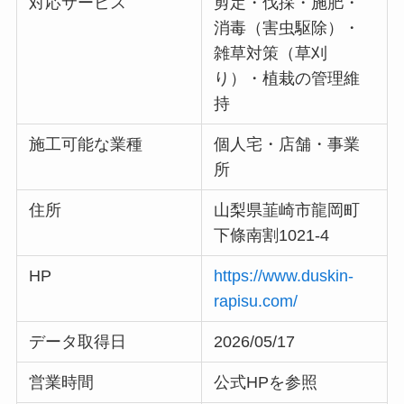
対応サービス
剪定・伐採・施肥・
消毒（害虫駆除）・
雑草対策（草刈
り）・植栽の管理維
持
施工可能な業種
個人宅・店舗・事業
所
住所
山梨県韮崎市龍岡町
下條南割1021-4
HP
https://www.duskin-
rapisu.com/
データ取得日
2026/05/17
営業時間
公式HPを参照