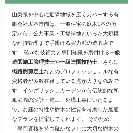
山梨県を中心に近隣地域を広くカバーする有
限会社坂本造園は、一般住宅の庭木1本の剪
定から、公共事業・工場緑地といった大規模
な維持管理まで手掛ける実力派の造園店で
す。 確かな技術力と専門知識を裏付ける
一級
造園施工管理技士
や
一級造園技能士
、さらに
街路樹剪定士
などのプロフェッショナルな有
資格者が多数在籍している点が大きな強みで
す。イングリッシュガーデンから伝統的な和
風庭園の設計・施工、外構工事にいたるま
で、お庭の特性や樹木の性質を考慮した最適
なプランを提案してくれます。 そのため、
「専門資格を持つ確かなプロに大切な樹木の