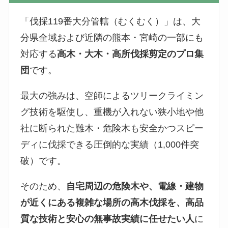
「伐採119番大分管轄（むくむく）」は、大
分県全域および近隣の熊本・宮崎の一部にも
対応する
高木・大木・高所伐採剪定のプロ集
団
です。
最大の強みは、空師によるツリークライミン
グ技術を駆使し、重機が入れない狭小地や他
社に断られた難木・危険木も安全かつスピー
ディに伐採できる圧倒的な実績（1,000件突
破）です。
そのため、
自宅周辺の危険木や、電線・建物
が近くにある複雑な場所の高木伐採を、高品
質な技術と安心の無事故実績に任せたい人
に