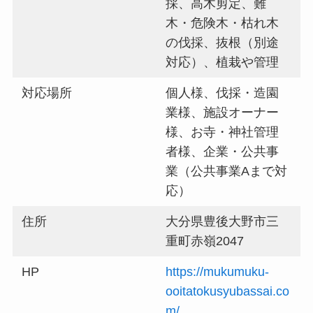
採、高木剪定、難
木・危険木・枯れ木
の伐採、抜根（別途
対応）、植栽や管理
対応場所
個人様、伐採・造園
業様、施設オーナー
様、お寺・神社管理
者様、企業・公共事
業（公共事業Aまで対
応）
住所
大分県豊後大野市三
重町赤嶺2047
HP
https://mukumuku-
ooitatokusyubassai.co
m/