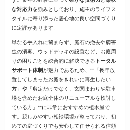
す。長年の経験に基づく
確かな技術力と柔軟
な対応力
を強みとしており、施主のライフス
タイルに寄り添った居心地の良い空間づくり
に定評があります。
単なる手入れに留まらず、庭石の撤去や病害
虫の消毒、ウッドデッキの設置など、お庭周
りの困りごとを総合的に解決できる
トータル
サポート体制
が魅力であるため、**「長年放
置してしまったお庭をきれいに再生したい
方」
や
「剪定だけでなく、玄関まわりや駐車
場を含めたお庭全体のリニューアルを検討し
ている方」**に非常におすすめの植木屋で
す。親しみやすい相談環境が整っており、初
めての庭づくりでも安心して任せられる信頼