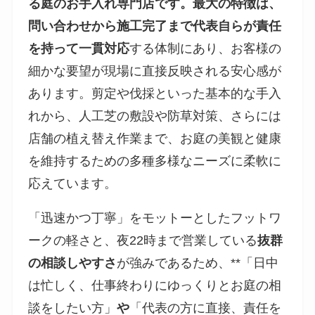
る庭のお手入れ専門店です。最大の特徴は、
問い合わせから施工完了まで代表自らが責任
を持って一貫対応
する体制にあり、お客様の
細かな要望が現場に直接反映される安心感が
あります。剪定や伐採といった基本的な手入
れから、人工芝の敷設や防草対策、さらには
店舗の植え替え作業まで、お庭の美観と健康
を維持するための多種多様なニーズに柔軟に
応えています。
「迅速かつ丁寧」をモットーとしたフットワ
ークの軽さと、夜22時まで営業している
抜群
の相談しやすさ
が強みであるため、**「日中
は忙しく、仕事終わりにゆっくりとお庭の相
談をしたい方」
や
「代表の方に直接、責任を