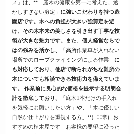
メ」は、**「庭木の健康を第一に考えた、透
かしすぎない剪定」
に強いこだわりを持つ造
園店です。木への負担が大きい強剪定を避
け、その木本来の美しさを引き出す丁寧な技
術が大きな魅力です。また、個人経営ならで
はの強みを活かし、
「高所作業車が入れない
場所でのロープクライミングによる作業」
に
も対応しており、他店で断られがちな難所の
木についても相談できる技術力を備えていま
す。 作業前に良心的な価格を提示する明朗会
計を徹底しており、
「庭木1本だけの手入れ
を気軽にお願いしたい方」
や、
「木に優しい
自然な仕上がりを重視する方」**に非常にお
すすめの植木屋です。お客様の要望に沿った