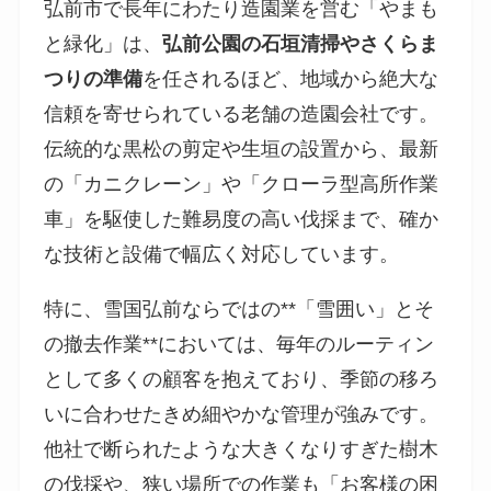
弘前市で長年にわたり造園業を営む「やまも
と緑化」は、
弘前公園の石垣清掃やさくらま
つりの準備
を任されるほど、地域から絶大な
信頼を寄せられている老舗の造園会社です。
伝統的な黒松の剪定や生垣の設置から、最新
の「カニクレーン」や「クローラ型高所作業
車」を駆使した難易度の高い伐採まで、確か
な技術と設備で幅広く対応しています。
特に、雪国弘前ならではの**「雪囲い」とそ
の撤去作業**においては、毎年のルーティン
として多くの顧客を抱えており、季節の移ろ
いに合わせたきめ細やかな管理が強みです。
他社で断られたような大きくなりすぎた樹木
の伐採や、狭い場所での作業も「お客様の困