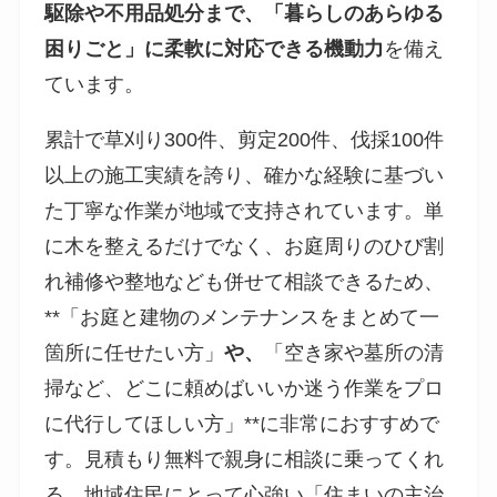
駆除や不用品処分まで、「暮らしのあらゆる
困りごと」に柔軟に対応できる機動力
を備え
ています。
累計で草刈り300件、剪定200件、伐採100件
以上の施工実績を誇り、確かな経験に基づい
た丁寧な作業が地域で支持されています。単
に木を整えるだけでなく、お庭周りのひび割
れ補修や整地なども併せて相談できるため、
**「お庭と建物のメンテナンスをまとめて一
箇所に任せたい方」
や、
「空き家や墓所の清
掃など、どこに頼めばいいか迷う作業をプロ
に代行してほしい方」**に非常におすすめで
す。見積もり無料で親身に相談に乗ってくれ
る、地域住民にとって心強い「住まいの主治